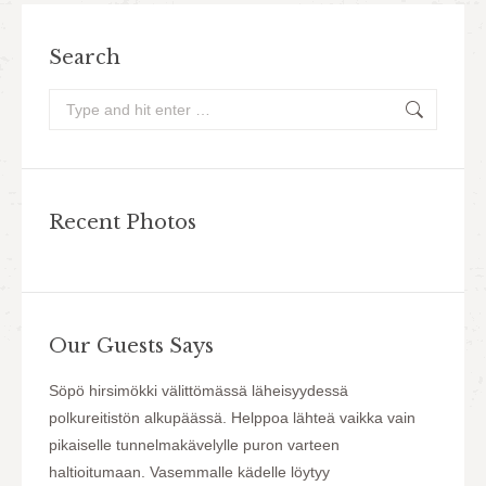
Search
Search:
Recent Photos
Our Guests Says
ja
Söpö hirsimökki välittömässä läheisyydessä
Mökki o
ella
polkureitistön alkupäässä. Helppoa lähteä vaikka vain
Tarvitt
pikaiselle tunnelmakävelylle puron varteen
Hintal
haltioitumaan. Vasemmalle kädelle löytyy