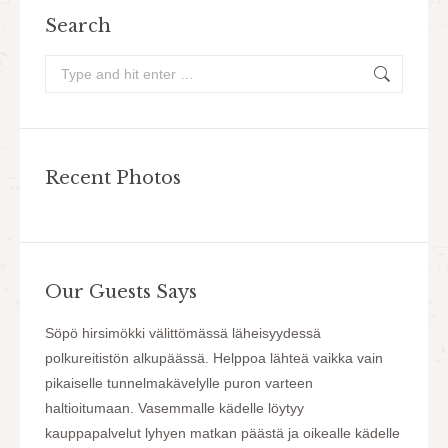
Search
Search:
Recent Photos
Our Guests Says
ja
Söpö hirsimökki välittömässä läheisyydessä
Mökki o
ella
polkureitistön alkupäässä. Helppoa lähteä vaikka vain
Tarvitt
pikaiselle tunnelmakävelylle puron varteen
Hintal
haltioitumaan. Vasemmalle kädelle löytyy
kauppapalvelut lyhyen matkan päästä ja oikealle kädelle