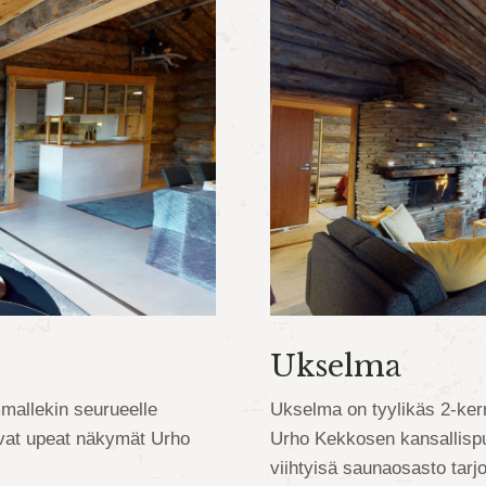
Ukselma
mallekin seurueelle
Ukselma on tyylikäs 2-ker
vat upeat näkymät Urho
Urho Kekkosen kansallispu
viihtyisä saunaosasto tarjo