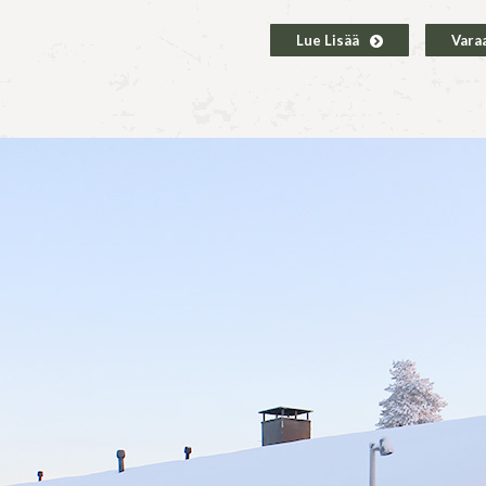
Lue Lisää
Vara