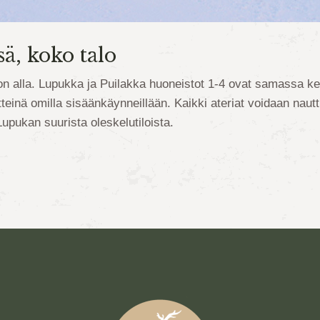
ä, koko talo
on alla. Lupukka ja Puilakka huoneistot 1-4 ovat samassa k
tteinä omilla sisäänkäynneillään. Kaikki ateriat voidaan naut
upukan suurista oleskelutiloista.