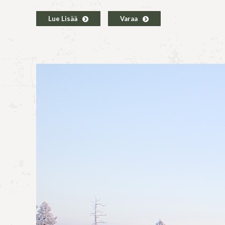
Lue Lisää
Varaa