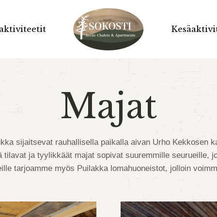
aktiviteetit
aktiviteetit
Kesäaktivi
Kesäaktivi
Majat
 sijaitsevat rauhallisella paikalla aivan Urho Kekkosen kan
avat ja tyylikkäät majat sopivat suuremmille seurueille, joi
ueille tarjoamme myös Puilakka lomahuoneistot, jolloin voim