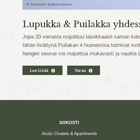
Lupukka & Puilakka yhdess
Jopa 20 vierasta majoittuu tasokkaasti saman kat
tähän lisättynä Puilakan 4 huoneistoa toimivat svii
hengen seurue voi majoittua mukavasti ja nauttia L
Lue Lisää
Varaa
SOKOSTI
Arctic Chalets & Apartments