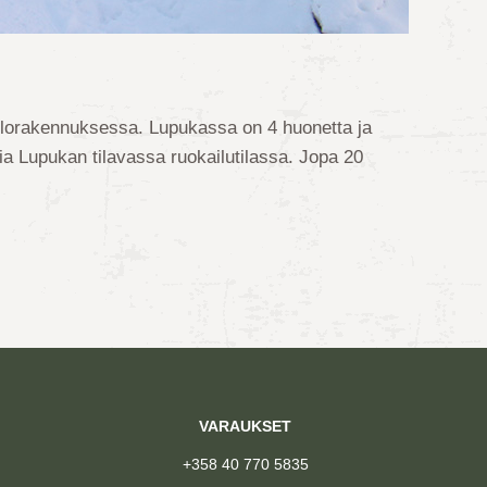
elorakennuksessa. Lupukassa on 4 huonetta ja
tia Lupukan tilavassa ruokailutilassa. Jopa 20
VARAUKSET
+358 40 770 5835