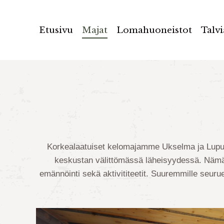
Etusivu
Etusivu
Majat
Majat
Lomahuoneistot
Lomahuoneistot
Talvi
Talvi
Korkealaatuiset kelomajamme Ukselma ja Lupukka
keskustan välittömässä läheisyydessä. Nämä til
emännöinti sekä aktivititeetit. Suuremmille seur