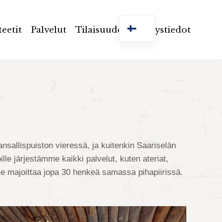
teetit
teetit
Palvelut
Palvelut
Tilaisuudet
Tilaisuudet
Yhteystiedot
Yhteystiedot
sallispuiston vieressä, ja kuitenkin Saariselän
lle järjestämme kaikki palvelut, kuten ateriat,
me majoittaa jopa 30 henkeä samassa pihapiirissä.