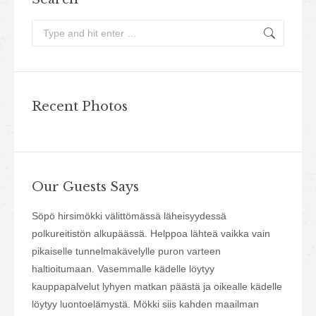
Search:
Recent Photos
Our Guests Says
ja
Söpö hirsimökki välittömässä läheisyydessä
Mökki o
ella
polkureitistön alkupäässä. Helppoa lähteä vaikka vain
Tarvitt
pikaiselle tunnelmakävelylle puron varteen
Hintal
haltioitumaan. Vasemmalle kädelle löytyy
kauppapalvelut lyhyen matkan päästä ja oikealle kädelle
löytyy luontoelämystä. Mökki siis kahden maailman