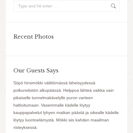
Search:
Recent Photos
Our Guests Says
ja
Söpö hirsimökki välittömässä läheisyydessä
Mökki o
ella
polkureitistön alkupäässä. Helppoa lähteä vaikka vain
Tarvitt
pikaiselle tunnelmakävelylle puron varteen
Hintal
haltioitumaan. Vasemmalle kädelle löytyy
kauppapalvelut lyhyen matkan päästä ja oikealle kädelle
löytyy luontoelämystä. Mökki siis kahden maailman
risteyksessä.